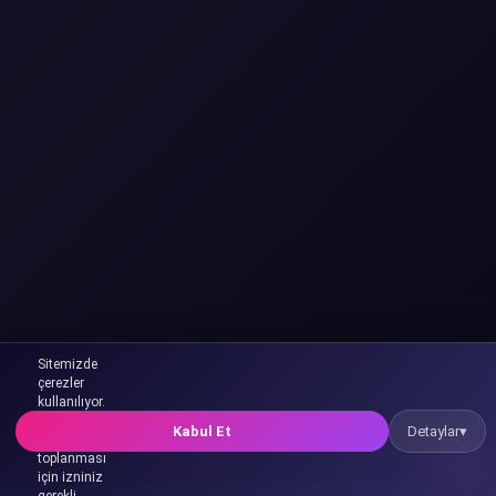
Merhaba! 👋
🤖
Sitemizde
Ben Xia, yapay zeka asistan sistemimizi denemek
çerezler
ister misiniz ?
kullanılıyor.
Kişisel
🍪
Kabul Et
Detaylar
▾
verilerin
toplanması
için izniniz