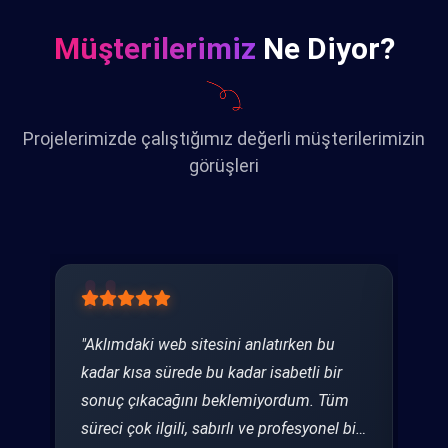
Müşterilerimiz
Ne Diyor?
Projelerimizde çalıştığımız değerli müşterilerimizin
görüşleri
e
"Aklımdaki web sitesini anlatırken bu
"P
ine
kadar kısa sürede bu kadar isabetli bir
sa
r
sonuç çıkacağını beklemiyordum. Tüm
ih
süreci çok ilgili, sabırlı ve profesyonel bir
bi