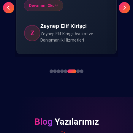
şekilde yönetti. Ortaya çıkan site tam
çı
Devamını Oku
anlamıyla içime sindi. Gönül rahatlığıyla
az
tavsiye ederim."
İl
Zeynep Elif Kirişçi
Z
Zeynep Elif Kirişçi Avukat ve
Danışmanlık Hizmetleri
Blog
Yazılarımız