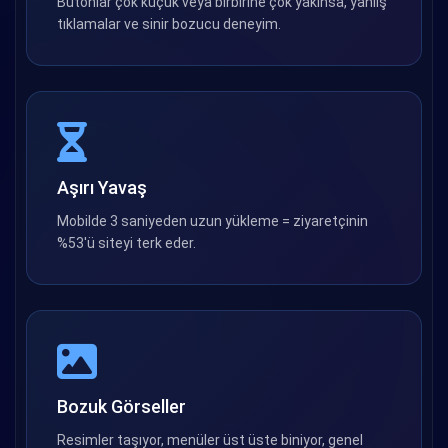
Butonlar çok küçük veya birbirine çok yakınsa, yanlış
tıklamalar ve sinir bozucu deneyim.
Aşırı Yavaş
Mobilde 3 saniyeden uzun yükleme = ziyaretçinin
%53'ü siteyi terk eder.
Bozuk Görseller
Resimler taşıyor, menüler üst üste biniyor, genel