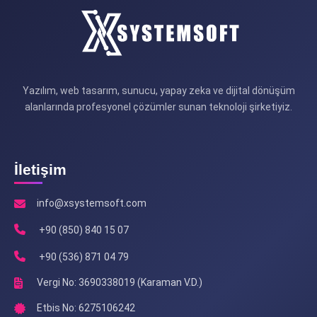
Yazılım, web tasarım, sunucu, yapay zeka ve dijital dönüşüm
alanlarında profesyonel çözümler sunan teknoloji şirketiyiz.
İletişim
info@xsystemsoft.com
+90 (850) 840 15 07
+90 (536) 871 04 79
Vergi No: 3690338019 (Karaman V.D.)
Etbis No: 6275106242