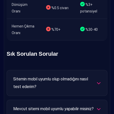
Dönüşüm
%3+
%0.5 civarı
Oranı
potansiyel
Hemen Çıkma
%70+
%30-40
Oranı
Sık Sorulan Sorular
Sitemin mobil uyumlu olup olmadığını nasıl
test ederim?
Google'ın ücretsiz "Mobile-Friendly Test" aracını
kullanabilirsiniz. Ayrıca telefonunuzdan sitenizi
Mevcut sitemi mobil uyumlu yapabilir misiniz?
açıp test edebilirsiniz. Bize ulaşırsanız detaylı