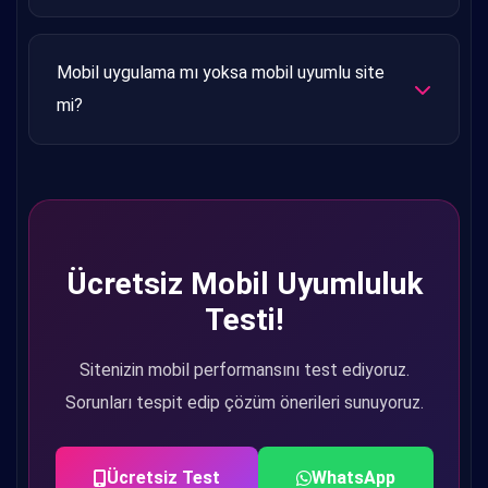
analiz yapabiliriz.
Sitenizin altyapısına bağlı. Bazı siteler
güncellenerek responsive yapılabilir, bazıları ise
Mobil uygulama mı yoksa mobil uyumlu site
yeniden tasarım gerektirir. Ücretsiz analiz ile size
mi?
en doğru yolu gösterebiliriz.
Çoğu işletme için mobil uyumlu (responsive) web
sitesi yeterlidir. Uygulama, sadece sık kullanılan
özel servisler için mantıklıdır. Önce mobil uyumlu
site yapın, uygulama sonra düşünülür.
Ücretsiz Mobil Uyumluluk
Testi!
Sitenizin mobil performansını test ediyoruz.
Sorunları tespit edip çözüm önerileri sunuyoruz.
Ücretsiz Test
WhatsApp